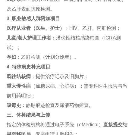
及乙肝表面抗原检测。
3.
职业敏感人群附加项目
医疗从业者（医生、护士）
：HIV、乙肝、丙肝检测；
儿童/老人护理工作者
：潜伏性结核感染筛查（IGRA测
试）；
孕妇
：乙肝检测（计划分娩者）。
4.
特殊病史补充项目
既往结核病
：提供治疗记录及旧胸片；
重大慢性病
（如糖尿病、心脏病）：需专科医生报告与当
前用药明细；
吸毒史
：静脉痕迹检查及尿液药物筛查。
三、体检结果与上传
指定的体检机构将通过电子系统（eMedical）
直接提交结
果至移民局
，无需申请人取报告；