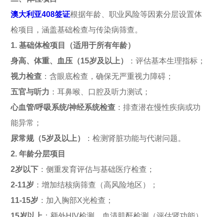
澳大利亚408签证
根据年龄、职业风险等因素分层设置体
检项目，涵盖基础检查与传染病筛查。
1.
基础体检项目（适用于所有年龄）
身高、体重、血压（15岁及以上）
：评估基本生理指标；
视力检查
：含眼底检查，确保无严重视力障碍；
五官与听力
：耳鼻喉、口腔及听力测试；
心血管/呼吸系统/神经系统检查
：排查潜在慢性疾病或功
能异常；
尿常规（5岁及以上）
：检测肾脏功能与代谢问题。
2.
年龄分层项目
2
岁以下
：侧重发育评估与基础医疗检查；
2-11
岁
：增加结核病筛查（高风险地区）；
11-15
岁
：加入胸部X光检查；
15
岁以上
：额外HIV检测、血清肌酐检测（评估肾功能）