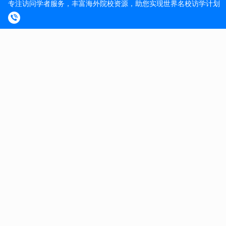
由于网上新旧签证保险资讯鱼龙混杂，不太确定的也可以
直接咨询保险老师。一般注册时长建议覆盖整个德国期
间，签证一般要求：至少180天。
保险证明一般很快就可以拿到，打印一份，复印两份即
可。
11、签证费：75欧。
使馆不收欧元，仅接受人民币，带
好零钱。使馆不刷卡也不找零。
12、必要性证明。
复印两份。
PART4.面签过程
德国访学签证需要提前预约，注意尽早预约，预约名额经
常被提前很久抢空。建议预留2周时间准备材料，预约
后，打印邮件发给你的预约确认带着。邮件里有递签地
点。
签证当天，到使馆后，安检，然后就等待叫号。叫号到你