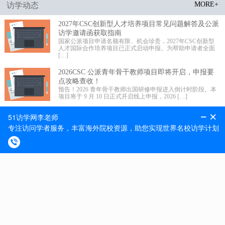
MORE+
访学动态
2027年CSC创新型人才培养项目常见问题解答及公派
访学邀请函获取指南
国家公派项目申请名额有限、机会珍贵，2027年CSC创新型
人才国际合作培养项目已正式启动申报。为帮助申请者全面
[…]
2026CSC 公派青年骨干教师项目即将开启，申报要
点攻略查收！
预告！2026 青年骨干教师出国研修申报进入倒计时阶段。本
项目将于 9 月 10 日正式开启线上申报，2026 […]
2026 年国家公派高级研究学者、访问学者、博士后
项目选派规模更新!
留学事业承载未来，科学发展不辱使命。近期 2026 年国家公
派高级研究学者、访问学者、博士后项目选派规模正式更
[…]
MORE+
最新捷报