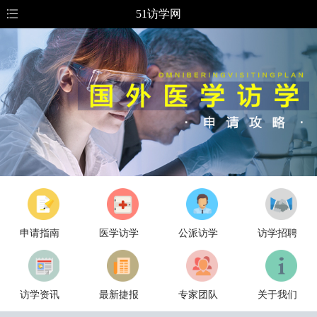
51访学网
申请指南
医学访学
公派访学
访学招聘
访学资讯
最新捷报
专家团队
关于我们