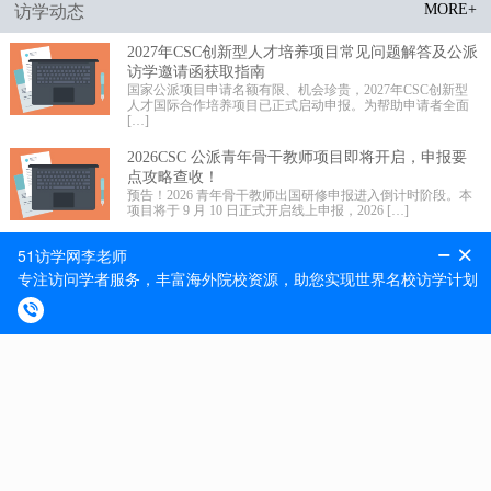
MORE+
访学动态
2027年CSC创新型人才培养项目常见问题解答及公派
访学邀请函获取指南
国家公派项目申请名额有限、机会珍贵，2027年CSC创新型
人才国际合作培养项目已正式启动申报。为帮助申请者全面
[…]
2026CSC 公派青年骨干教师项目即将开启，申报要
点攻略查收！
预告！2026 青年骨干教师出国研修申报进入倒计时阶段。本
项目将于 9 月 10 日正式开启线上申报，2026 […]
2026 年国家公派高级研究学者、访问学者、博士后
项目选派规模更新!
留学事业承载未来，科学发展不辱使命。近期 2026 年国家公
派高级研究学者、访问学者、博士后项目选派规模正式更
[…]
MORE+
最新捷报