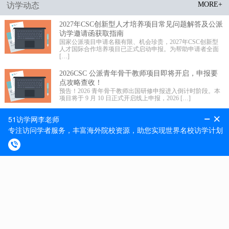
MORE+
访学动态
2027年CSC创新型人才培养项目常见问题解答及公派
访学邀请函获取指南
国家公派项目申请名额有限、机会珍贵，2027年CSC创新型
人才国际合作培养项目已正式启动申报。为帮助申请者全面
[…]
2026CSC 公派青年骨干教师项目即将开启，申报要
点攻略查收！
预告！2026 青年骨干教师出国研修申报进入倒计时阶段。本
项目将于 9 月 10 日正式开启线上申报，2026 […]
2026 年国家公派高级研究学者、访问学者、博士后
项目选派规模更新!
留学事业承载未来，科学发展不辱使命。近期 2026 年国家公
派高级研究学者、访问学者、博士后项目选派规模正式更
[…]
MORE+
最新捷报