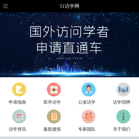
51访学网
申请指南
医学访学
公派访学
访学招聘
访学资讯
最新捷报
专家团队
关于我们