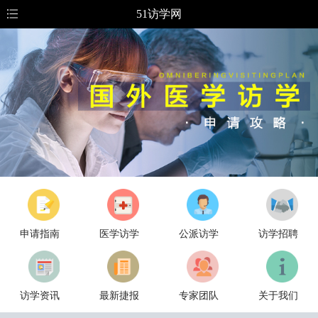
51访学网
申请指南
医学访学
公派访学
访学招聘
访学资讯
最新捷报
专家团队
关于我们