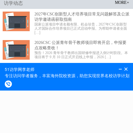
MORE+
访学动态
2027年CSC创新型人才培养项目常见问题解答及公派
访学邀请函获取指南
国家公派项目申请名额有限、机会珍贵，2027年CSC创新型
人才国际合作培养项目已正式启动申报。为帮助申请者全面
[…]
2026CSC 公派青年骨干教师项目即将开启，申报要
点攻略查收！
预告！2026 青年骨干教师出国研修申报进入倒计时阶段。本
项目将于 9 月 10 日正式开启线上申报，2026 […]
2026 年国家公派高级研究学者、访问学者、博士后
项目选派规模更新!
留学事业承载未来，科学发展不辱使命。近期 2026 年国家公
派高级研究学者、访问学者、博士后项目选派规模正式更
[…]
MORE+
最新捷报