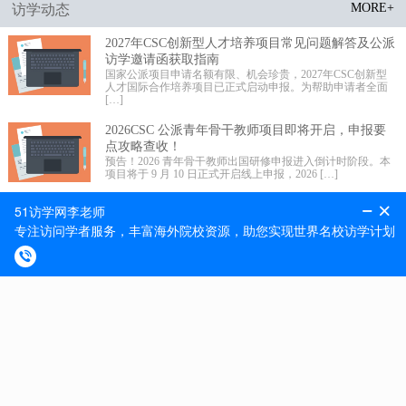
MORE+
访学动态
2027年CSC创新型人才培养项目常见问题解答及公派
访学邀请函获取指南
国家公派项目申请名额有限、机会珍贵，2027年CSC创新型
人才国际合作培养项目已正式启动申报。为帮助申请者全面
[…]
2026CSC 公派青年骨干教师项目即将开启，申报要
点攻略查收！
预告！2026 青年骨干教师出国研修申报进入倒计时阶段。本
项目将于 9 月 10 日正式开启线上申报，2026 […]
2026 年国家公派高级研究学者、访问学者、博士后
项目选派规模更新!
留学事业承载未来，科学发展不辱使命。近期 2026 年国家公
派高级研究学者、访问学者、博士后项目选派规模正式更
[…]
MORE+
最新捷报