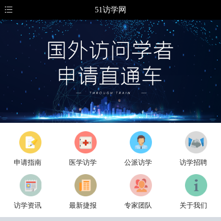
51访学网
申请指南
医学访学
公派访学
访学招聘
访学资讯
最新捷报
专家团队
关于我们