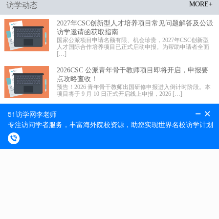
MORE+
访学动态
2027年CSC创新型人才培养项目常见问题解答及公派
访学邀请函获取指南
国家公派项目申请名额有限、机会珍贵，2027年CSC创新型
人才国际合作培养项目已正式启动申报。为帮助申请者全面
[…]
2026CSC 公派青年骨干教师项目即将开启，申报要
点攻略查收！
预告！2026 青年骨干教师出国研修申报进入倒计时阶段。本
项目将于 9 月 10 日正式开启线上申报，2026 […]
2026 年国家公派高级研究学者、访问学者、博士后
项目选派规模更新!
留学事业承载未来，科学发展不辱使命。近期 2026 年国家公
派高级研究学者、访问学者、博士后项目选派规模正式更
[…]
MORE+
最新捷报