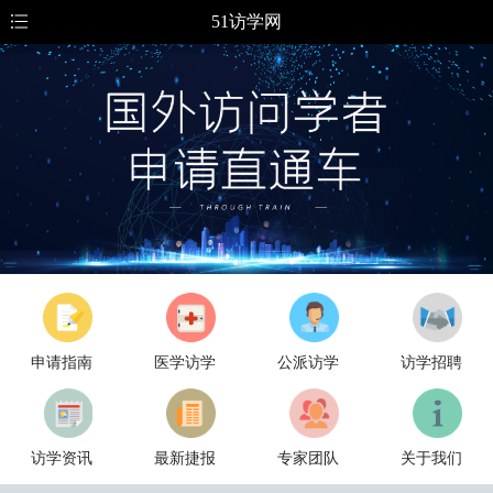
51访学网
申请指南
医学访学
公派访学
访学招聘
访学资讯
最新捷报
专家团队
关于我们