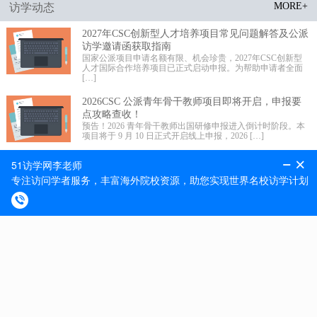
MORE+
访学动态
2027年CSC创新型人才培养项目常见问题解答及公派
访学邀请函获取指南
国家公派项目申请名额有限、机会珍贵，2027年CSC创新型
人才国际合作培养项目已正式启动申报。为帮助申请者全面
[…]
2026CSC 公派青年骨干教师项目即将开启，申报要
点攻略查收！
预告！2026 青年骨干教师出国研修申报进入倒计时阶段。本
项目将于 9 月 10 日正式开启线上申报，2026 […]
2026 年国家公派高级研究学者、访问学者、博士后
项目选派规模更新!
留学事业承载未来，科学发展不辱使命。近期 2026 年国家公
派高级研究学者、访问学者、博士后项目选派规模正式更
[…]
MORE+
最新捷报