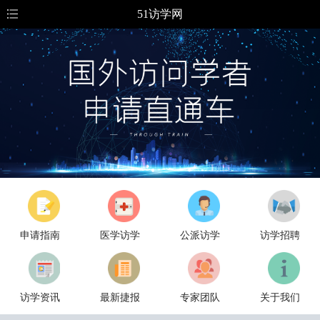
51访学网
申请指南
医学访学
公派访学
访学招聘
访学资讯
最新捷报
专家团队
关于我们