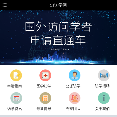
51访学网
申请指南
医学访学
公派访学
访学招聘
访学资讯
最新捷报
专家团队
关于我们