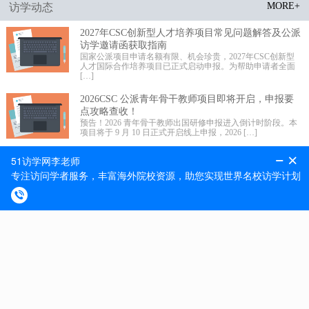
MORE+
访学动态
2027年CSC创新型人才培养项目常见问题解答及公派
访学邀请函获取指南
国家公派项目申请名额有限、机会珍贵，2027年CSC创新型
人才国际合作培养项目已正式启动申报。为帮助申请者全面
[…]
2026CSC 公派青年骨干教师项目即将开启，申报要
点攻略查收！
预告！2026 青年骨干教师出国研修申报进入倒计时阶段。本
项目将于 9 月 10 日正式开启线上申报，2026 […]
2026 年国家公派高级研究学者、访问学者、博士后
项目选派规模更新!
留学事业承载未来，科学发展不辱使命。近期 2026 年国家公
派高级研究学者、访问学者、博士后项目选派规模正式更
[…]
MORE+
最新捷报