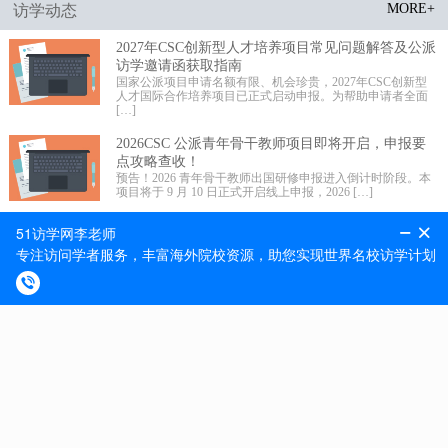
MORE+
访学动态
2027年CSC创新型人才培养项目常见问题解答及公派
访学邀请函获取指南
国家公派项目申请名额有限、机会珍贵，2027年CSC创新型
人才国际合作培养项目已正式启动申报。为帮助申请者全面
[…]
2026CSC 公派青年骨干教师项目即将开启，申报要
点攻略查收！
预告！2026 青年骨干教师出国研修申报进入倒计时阶段。本
项目将于 9 月 10 日正式开启线上申报，2026 […]
2026 年国家公派高级研究学者、访问学者、博士后
项目选派规模更新!
留学事业承载未来，科学发展不辱使命。近期 2026 年国家公
派高级研究学者、访问学者、博士后项目选派规模正式更
[…]
MORE+
最新捷报