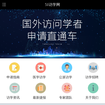
51访学网
申请指南
医学访学
公派访学
访学招聘
访学资讯
最新捷报
专家团队
关于我们