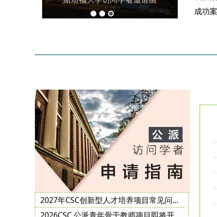
2027年CSC创新型人才培养项目常见问题解答及公派访学邀请函获取指南
2026CSC 公派青年骨干教师项目即将开启，申报要点攻略查收！