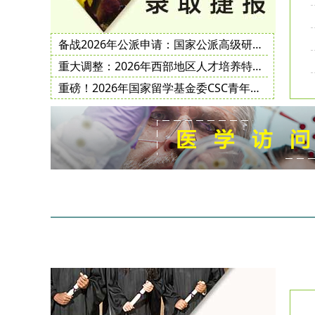
备战2026年公派申请：国家公派高级研究学者、访问学者、博士后项目常见问题解答
重大调整：2026年西部地区人才培养特别项目、地方合作项目地方创新子项目实施办法
重磅！2026年国家留学基金委CSC青年骨干教师项目选派指南公布