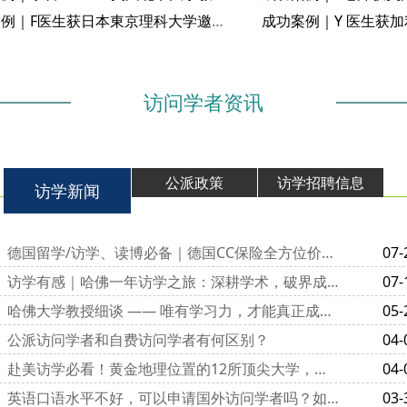
成功案例｜F医生获日本東京理科大学邀请函
访问学者资讯
公派政策
访学招聘信息
访学新闻
德国留学/访学、读博必备｜德国CC保险全方位价值解析
07-
访学有感｜哈佛一年访学之旅：深耕学术，破界成长
07-
哈佛大学教授细谈 —— 唯有学习力，才能真正成为 “顶尖学霸”
05-
公派访问学者和自费访问学者有何区别？
04-
赴美访学必看！黄金地理位置的12所顶尖大学，学术与生活双赢
04-
英语口语水平不好，可以申请国外访问学者吗？如何才能顺利过关？
03-