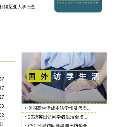
成功案例｜Y 医生获加利福尼亚大学旧金山分校邀请函
27
17
27
03
美国高生活成本访学州及代表城市、院校汇总（适合访问学者参考）
02
2026英国访问学者生活全指南（签证、租房、子女入学、保险医疗）
31
CSC 公派访问学者澳洲访学全攻略（澳洲bupa保险、签证、院校、日常）