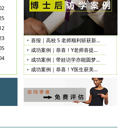
02
25
12
23
喜报｜高校 S 老师顺利斩获新加坡国立大学访问学者邀请函
05
成功案例｜恭喜！Y老师喜提不列颠哥伦比亚大学邀请函
04
成功案例｜带娃访学亦能圆梦！S 医生顺利拿下梅奥诊所访问学者邀请函
成功案例｜恭喜！Y医生获美国梅奥诊所访问学者邀请函