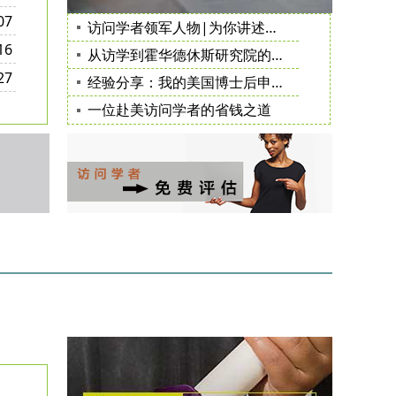
07
访问学者领军人物|为你讲述赴美经历的诸多益处
16
从访学到霍华德休斯研究院的科学家选拔
27
经验分享：我的美国博士后申请历程
一位赴美访问学者的省钱之道