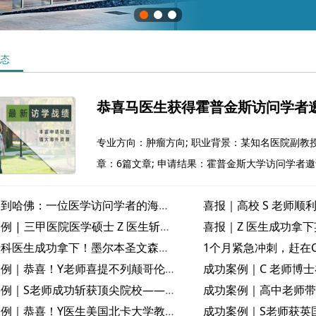
态
恭喜马医生获得霍普金斯访问学者
专业方向：肿瘤方向; 职业背景：某知名医院副教授;
章：6篇文章; 申请结果：霍普金斯大学访问学者
从协和到哈佛：一位医学访问学者的海外深造与职业进阶之路
成功案例 | 三甲医院医学硕士 Z 医生斩获澳洲皇家墨尔本医院访学邀请函
肝病专科医生成功拿下！墨尔本圣文森特医院访问学者邀请函到手
成功案例｜恭喜！Y老师喜提不列颠哥伦比亚大学邀请函
成功案例｜S老师成功斩获顶尖院校——新加坡国立大学访问学者邀请函
成功案例｜恭喜！Y医生美国北卡大学教堂山分校访问学者邀请函