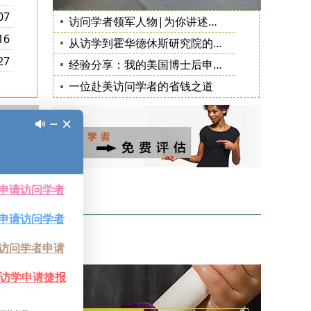
07
访问学者领军人物|为你讲述赴美经历的诸多益处
16
从访学到霍华德休斯研究院的科学家选拔
27
经验分享：我的美国博士后申请历程
一位赴美访问学者的省钱之道