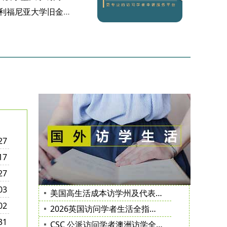
成功案例｜Y 医生获加利福尼亚大学旧金山分校邀请函
27
17
27
03
美国高生活成本访学州及代表城市、院校汇总（适合访问学者参考）
02
2026英国访问学者生活全指南（签证、租房、子女入学、保险医疗）
31
CSC 公派访问学者澳洲访学全攻略（澳洲bupa保险、签证、院校、日常）