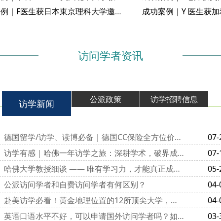
成功案例｜F医生获日本東京理科大学邀请函
访问学者资讯
公派政策
访学招聘信息
访学新闻
德国留学/访学、读博必备｜德国CC保险全方位价值解析
07-
访学有感｜哈佛一年访学之旅：深耕学术，破界成长
07-
哈佛大学教授细谈 —— 唯有学习力，才能真正成为 “顶尖学霸”
05-
公派访问学者和自费访问学者有何区别？
04-
赴美访学必看！黄金地理位置的12所顶尖大学，学术与生活双赢
04-
英语口语水平不好，可以申请国外访问学者吗？如何才能顺利过关？
03-