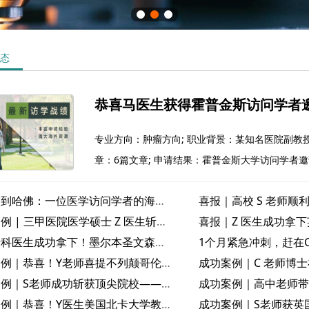
态
恭喜马医生获得霍普金斯访问学者
专业方向：肿瘤方向; 职业背景：某知名医院副教授;
章：6篇文章; 申请结果：霍普金斯大学访问学者
从协和到哈佛：一位医学访问学者的海外深造与职业进阶之路
成功案例 | 三甲医院医学硕士 Z 医生斩获澳洲皇家墨尔本医院访学邀请函
肝病专科医生成功拿下！墨尔本圣文森特医院访问学者邀请函到手
成功案例｜恭喜！Y老师喜提不列颠哥伦比亚大学邀请函
成功案例｜S老师成功斩获顶尖院校——新加坡国立大学访问学者邀请函
成功案例｜恭喜！Y医生美国北卡大学教堂山分校访问学者邀请函