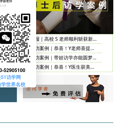
02
25
12
23
喜报｜高校 S 老师顺利斩获新加坡国立大学访问学者邀请函
05
成功案例｜恭喜！Y老师喜提不列颠哥伦比亚大学邀请函
04
成功案例｜带娃访学亦能圆梦！S 医生顺利拿下梅奥诊所访问学者邀请函
成功案例｜恭喜！Y医生获美国梅奥诊所访问学者邀请函