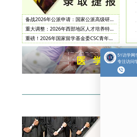
备战2026年公派申请：国家公派高级研究学者、访问学者、博士后项目常见问题解答
重大调整：2026年西部地区人才培养特别项目、地方合作项目地方创新子项目实施办法
重磅！2026年国家留学基金委CSC青年骨干教师项目选派指南公布