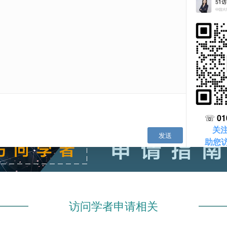
国外进修的访问学者，拥有“名校情结”究竟值不值得？
12-
建议收藏 | 2026年入境美国访问学者禁止携带物品清单
11-
访问学者申请更看重什么|四大权威世界大学排名榜的评价指标及侧重点
08-
择校指南｜赴美访学幸福感最高的TOP15大学，榜首竟然是它！
06-
访学语言能力要求全解析：从硬性指标到能力提升​
06-
医生赴美访学，可以申请哪些顶尖医院？
06-
访问学者申请相关