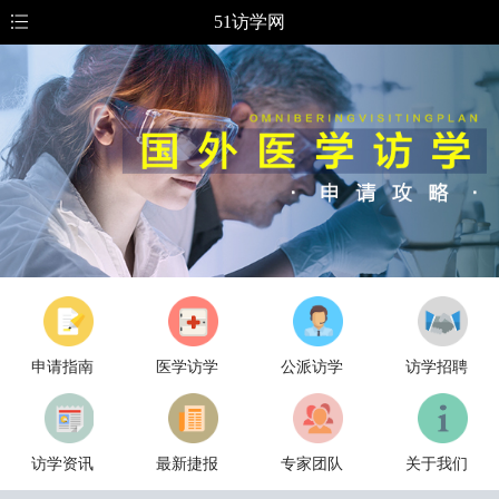
51访学网
申请指南
医学访学
公派访学
访学招聘
访学资讯
最新捷报
专家团队
关于我们