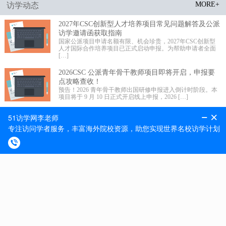
MORE+
访学动态
2027年CSC创新型人才培养项目常见问题解答及公派
访学邀请函获取指南
国家公派项目申请名额有限、机会珍贵，2027年CSC创新型
人才国际合作培养项目已正式启动申报。为帮助申请者全面
[…]
2026CSC 公派青年骨干教师项目即将开启，申报要
点攻略查收！
预告！2026 青年骨干教师出国研修申报进入倒计时阶段。本
项目将于 9 月 10 日正式开启线上申报，2026 […]
2026 年国家公派高级研究学者、访问学者、博士后
项目选派规模更新!
留学事业承载未来，科学发展不辱使命。近期 2026 年国家公
派高级研究学者、访问学者、博士后项目选派规模正式更
[…]
MORE+
最新捷报