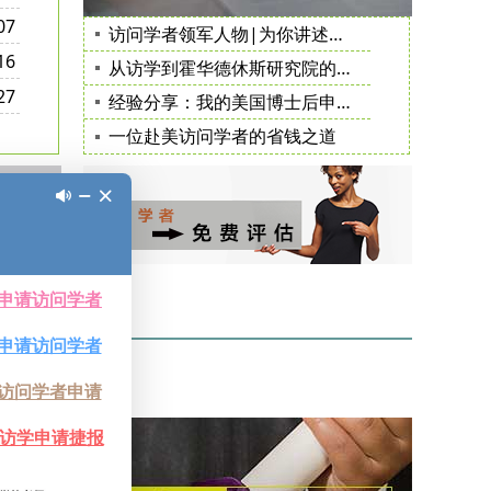
07
访问学者领军人物|为你讲述赴美经历的诸多益处
16
从访学到霍华德休斯研究院的科学家选拔
27
经验分享：我的美国博士后申请历程
一位赴美访问学者的省钱之道