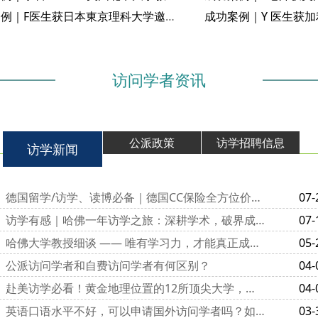
成功案例｜F医生获日本東京理科大学邀请函
访问学者资讯
公派政策
访学招聘信息
访学新闻
德国留学/访学、读博必备｜德国CC保险全方位价值解析
07-
访学有感｜哈佛一年访学之旅：深耕学术，破界成长
07-
哈佛大学教授细谈 —— 唯有学习力，才能真正成为 “顶尖学霸”
05-
公派访问学者和自费访问学者有何区别？
04-
赴美访学必看！黄金地理位置的12所顶尖大学，学术与生活双赢
04-
英语口语水平不好，可以申请国外访问学者吗？如何才能顺利过关？
03-