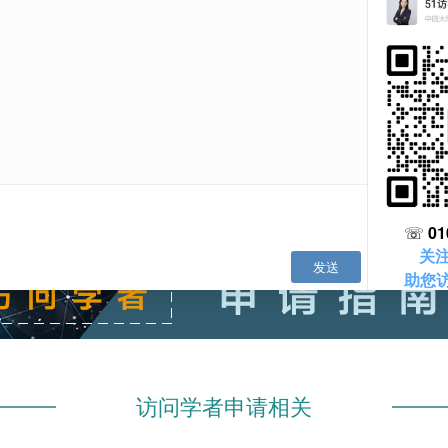
国外进修的访问学者，拥有“名校情结”究竟值不值得？
12-
建议收藏 | 2026年入境美国访问学者禁止携带物品清单
11-
访问学者申请更看重什么|四大权威世界大学排名榜的评价指标及侧重点
08-
择校指南｜赴美访学幸福感最高的TOP15大学，榜首竟然是它！
06-
访学语言能力要求全解析：从硬性指标到能力提升​
06-
医生赴美访学，可以申请哪些顶尖医院？
06-
访问学者申请相关