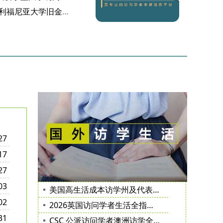
成功案例｜Y 医生获加利福尼亚大学旧金山分校邀请函
27
17
27
03
美国高生活成本访学州及代表城市、院校汇总（适合访问学者参考）
02
2026英国访问学者生活全指南（签证、租房、子女入学、保险医疗）
31
CSC 公派访问学者澳洲访学全攻略（澳洲bupa保险、签证、院校、日常）