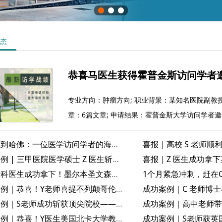
态
恭喜马医生获得霍普金斯访问学者
专业方向：肿瘤方向; 职业背景：某知名医院副教授;
章：6篇文章; 申请结果：霍普金斯大学访问学者
从协和到哈佛：一位医学访问学者的海外深造与职业进阶之路
成功案例 | 三甲医院医学硕士 Z 医生斩获澳洲皇家墨尔本医院访学邀请函
肝病专科医生成功拿下！墨尔本圣文森特医院访问学者邀请函到手
成功案例｜恭喜！Y老师喜提不列颠哥伦比亚大学邀请函
成功案例｜S老师成功斩获顶尖院校——新加坡国立大学访问学者邀请函
成功案例｜恭喜！Y医生美国北卡大学教堂山分校访问学者邀请函