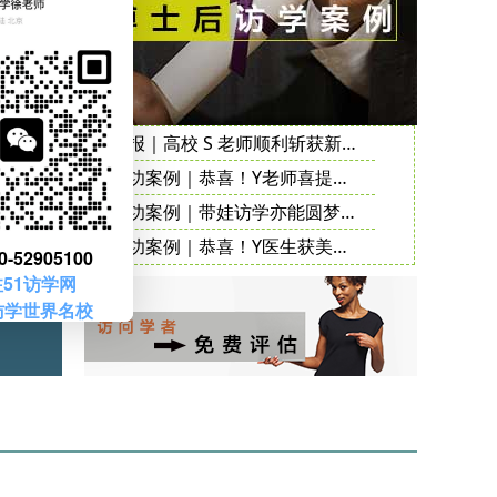
02
25
12
23
喜报｜高校 S 老师顺利斩获新加坡国立大学访问学者邀请函
05
成功案例｜恭喜！Y老师喜提不列颠哥伦比亚大学邀请函
04
成功案例｜带娃访学亦能圆梦！S 医生顺利拿下梅奥诊所访问学者邀请函
成功案例｜恭喜！Y医生获美国梅奥诊所访问学者邀请函