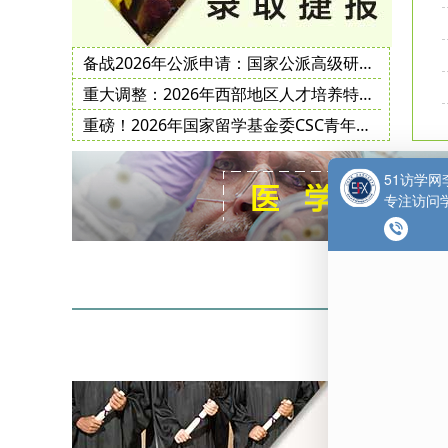
备战2026年公派申请：国家公派高级研究学者、访问学者、博士后项目常见问题解答
重大调整：2026年西部地区人才培养特别项目、地方合作项目地方创新子项目实施办法
重磅！2026年国家留学基金委CSC青年骨干教师项目选派指南公布