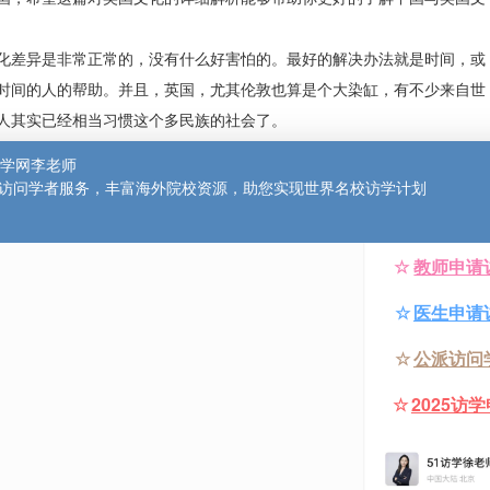
必须要了解的文化差异：
文化有许多差异，所以很多
中国
访问学者
刚来到英国这样的国家
前往英国，希望这篇对英国文化的详细解析能够帮助你更好的了
己，文化差异是非常正常的，没有什么好害怕的。最好的解决办
了很长时间的人的帮助。并且，英国，尤其伦敦也算是个大染缸
，英国人其实已经相当习惯这个多民族的社会了。
的今天，国内都能买到不少英国本土的服装。但英国人的穿着打
国，人们更倾向于穿着舒服的衣服，因此英国大学生普遍都穿着
可以算是典型的不怕冷。在依旧寒冷的3、4月份你或许就能看到穿
所以很正常的，所有课程都会通过英语教学。如果你对任何课程