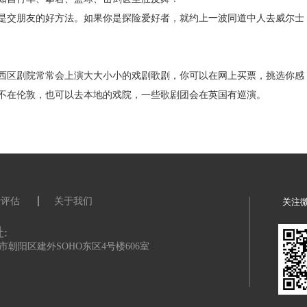
有原则。因此，如果有任何的约会，你应该准时到达。如果你被
酒、一盒巧克力或者一束鲜花作为伴手礼，以感谢主人的邀请。
party，通常大家会自备饮料前往，并与大家一起分享。
生活中不可或缺的一部分，尤其是体育赛事。英国人热爱的运动
骑自行车。在大多数英国公园，你都会遇到不少慢跑的人。在大
团，例如自行车、攀岩、篮球、击剑甚至肚皮舞！
运动也是交朋友的好方法。如果你是探险爱好者，就约上一波同
吧！
伦敦的西区剧院常常会上演大大小小的戏剧歌剧，你可以在网上
如果你不在伦敦，也可以去本地的戏院，一些歌剧团会在英国有