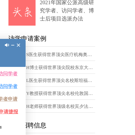
章
时，都会有些不
解中国与英国文
2021年国家公派高级研
究学者、访问学者、博
法就是时间，或
士后项目选派办法
，有不少来自世
访学申请案例
扮和中国人还是
恭喜！S医生获得世界顶尖医疗机梅奥诊所访问学者邀请函
最普通的连帽衫
着短裤短袖出门
恭喜！H博士获得世界顶尖院校东京大学访问学者邀请函
恭喜！L医生获得世界顶尖名校斯坦福大学访问学者邀请函
有什么疑问，不
恭喜！Y教授获得世界顶尖名校伦敦国王学院访问学者邀请函