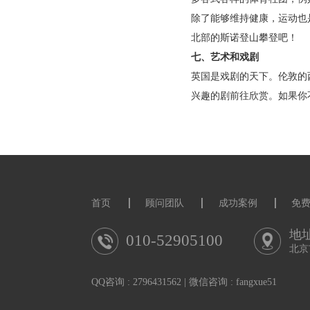
英国人在时间上比较
饭，你应该带上一瓶
聚会，比如大学生的
六、运动
体育在英国是每个人
到橄榄球，从跑步刀
多各式各样的体育社
除了能够维持健康，
北部的斯诺登山攀登
七、艺术和戏剧
英国是戏剧的天下。
兴趣的剧前往欣赏。