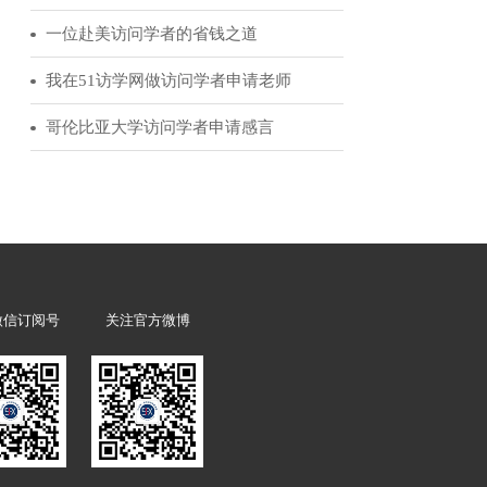
邀请到别人家吃
51访学客户反馈
对于不太正式的
访问学者领军人物|为你讲述赴美经历的诸多益处
非常多，从足球
从访学到霍华德休斯研究院的科学家选拔
学里，也会有许
经验分享：我的美国博士后申请历程
道中人去威尔士
一位赴美访问学者的省钱之道
我在51访学网做访问学者申请老师
买票，挑选你感
哥伦比亚大学访问学者申请感言
巡演。