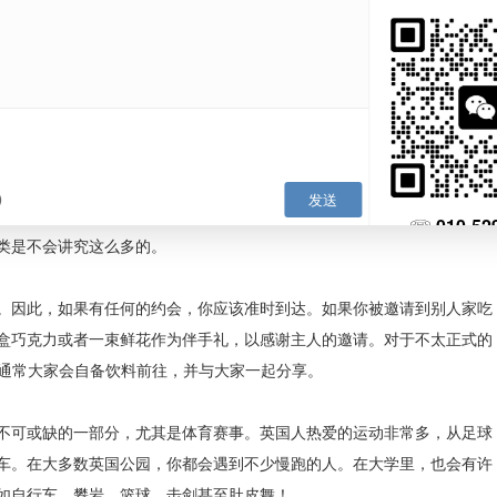
校工作人员的帮助。中国留学生非常害羞，常常因为觉得自己英
稚而无法坦率地提问。但是在英国，没有人会嘲笑你的英语或是
那一关。此外，不要大意地去享受学校里所有的公用设施吧，参
丰富。
招呼，最常见的方式是握手。同时英国人非常注意小细节，所以
睛以表达尊重。但这并不意味着在第一次见面就要一直凝视对方
，你也应该避免询问他们的年龄、收入状况以及他们私生活。只
rything alright？（最近怎么样）”，或是聊聊天气。
进餐，一般左手拿叉右手拿刀。在一些较为高级的餐厅，在吃完
，应将刀叉放在盘子的一边，以告诉服务生你已经结束用餐，可以上下
聚餐之类是不会讲究这么多的。