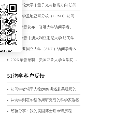
语不够好，或是
恭喜！H老师获得世界顶级名校宾夕法尼亚大学访问学者邀请函
问的问题，你要
加学校社团也能
访学招聘信息
英国杜伦大学｜量子光与物质方向 访问学者 & 博士后岗位招收
在打招呼的时候
，这会让场景变
加州大学圣地亚哥分校（UCSD）访问学者、博士后招聘
要问问一般的情
2026 最新发布｜香港大学访问学者、博士后招聘公告
2026 最新｜澳大利亚悉尼大学 访问学者 / 博士后招聘公告
美一道菜
澳大利亚国立大学（ANU）访问学者 & 博士后招聘公告（实验光学 / 固态物理 / 量子物理方向）
一道菜了。不过普
2026 最新招聘｜美国耶鲁大学医学院访问学者 / 博士后正式招募