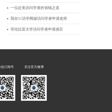
51访学客户反馈
访问学者领军人物|为你讲述赴美经历的诸多益处
从访学到霍华德休斯研究院的科学家选拔
经验分享：我的美国博士后申请历程
一位赴美访问学者的省钱之道
我在51访学网做访问学者申请老师
哥伦比亚大学访问学者申请感言