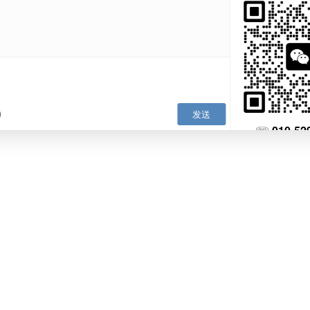
户有起存金要求，加上配发借记卡的年费和工本费，准备个2500
以上签证的话，可以在订购房产以后，凭购房合同至银行办理开户
凭借工作证和有效签证直接本人前往就可以办理。
Bangkok Bank)、开泰(Kasikorn Bank)、汇商(Siam Commerc
Ayudhaya)，以及中资背景的中国银行和工商银行。这几家都是靠谱的
的时候要跟开放商及房产中介确认清楚再前往。
户大同小异，首先，银行会审核材料是否齐全。开户人需要填写
。
请核对好银行账号、户主姓名、银行名称、开户行地址和SWIFT