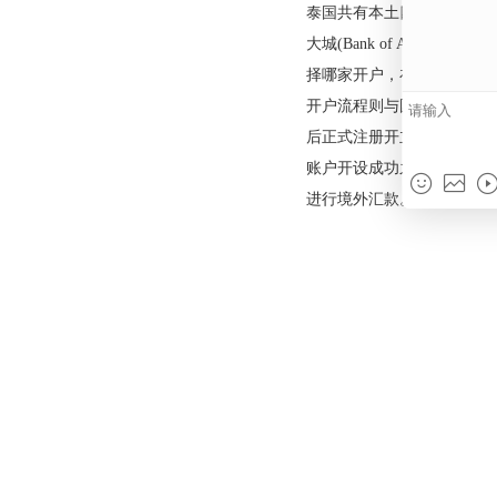
固定住址证明
钱：泰国开立银行账
够了。
注意：如果没有一年
国工作签证的话，则
泰国共有本土四大银行：盘古(
大城(Bank of 
择哪家开户，在购房
开户流程则与国内开
后正式注册开立账户
账户开设成功之后，
进行境外汇款。