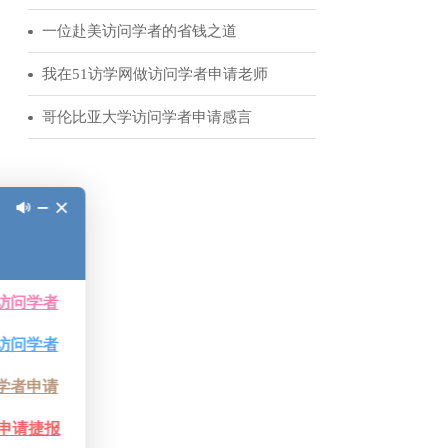
51访学客户反馈
访问学者领军人物|为你讲述赴美经历的诸多益处
从访学到霍华德休斯研究院的科学家选拔
经验分享：我的美国博士后申请历程
一位赴美访问学者的省钱之道
我在51访学网做访问学者申请老师
认无误后，可按
无相关情况可不
哥伦比亚大学访问学者申请感言
位接收后不能提
设置的“退回申
对无误后方可提