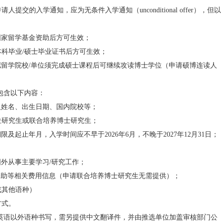
须提交导师推荐信，主要内容包括：对申请人的推荐意见；重点
师或申请人与国外导师的合作情况及对国外院校、导师的评价等
描上传至信息平台。申请攻读博士学位的国内申请人无需提交。
出具的正式入学通知扫描件或国外导师出具的正式邀请信扫描件
外方院校（单位）出具的正式入学通知扫描件或国外导师出具的正
正式邀请信应使用拟留学院校（单位）专用信纸（文头纸），入
负责人、邀请信由国外导师签字。
申请人，如因拟留学院校（单位）行政审批手续规定限制，在申
，则须出具使用拟留学院校（单位）专用信纸打印并由对方主管部
通知。
生申请人提交的入学通知，应为无条件入学通知（unconditional 
人取得国家留学基金资助后方可生效；
人提供本科毕业/硕士毕业证书后方可生效；
请人在拟留学院校/单位须完成硕士课程后可继续攻读博士学位（