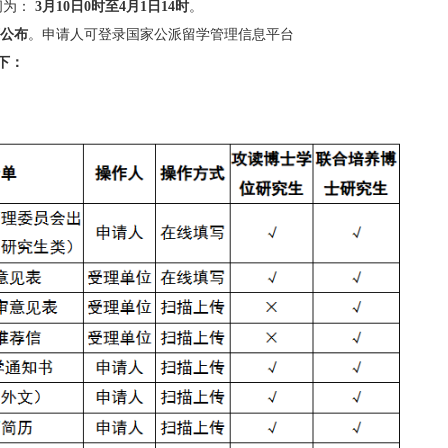
知
（直接点击蓝色字体即可）
年国家建设高水平大学公派研究生项目选派通知
【特别注意项目】
受理时间为：
3月10日0时至4月1日14时
。
6年5月底公布
。申请人可登录国家公派留学管理信息平台
内容如下：