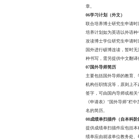
员）。
（3）入学通知/邀
a．申请人基本信息
b．留学身份：攻读
c．留学时间：应明确
d．国外指导教师信
e．留学专业或受邀
f．免学费或获得全
g．工作或学习语言
h．外方负责人签字
（4）如入学通知/
章。
06学习计划（外文）
联合培养博士研究生