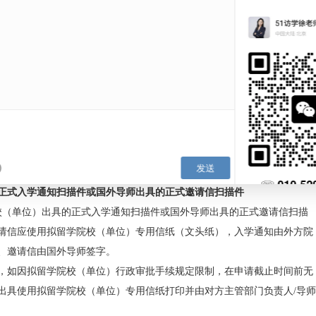
交书面申请材料，申请人应确保提交的书面申请表应与网上报名
请人完成网上填报内容打印申请表时由网上报名系统自动生成（
荐意见应由申请人所在部门（院、系、所等）针对每位申请人填
拔工作的主管部门在认真核对申请人所填信息后填写。
校本身即为受理单位，详见受理单位一览表）的申请人，其《单
家留学基金申请受理工作主管部门负责输入网上报名系统；来自
见表》的电子信息由国家留学基金申请受理单位负责输入网上报
（联合培养博士研究生申请人需提交）
申请人的国内学校，应组织专家对申请人的资格、综合素质、发
可行性等方面进行评审、考察，并填写校内评审意见表（国家留
对申请人的政治思想、道德品行、学术诚信及身心健康情况进行
要求扫描上传至信息平台。
（联合培养博士研究生须提交）