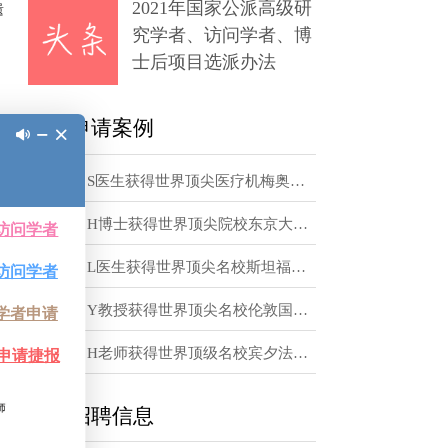
章
位于英国牛津，是一
5”之一，全球
2021年国家公派高级研
学、解剖学和遗
究学者、访问学者、博
学招聘
信息，感
士后项目选派办法
再生背后的机
Spear和
访学申请案例
rsteeg研究小
恭喜！S医生获得世界顶尖医疗机梅奥诊所访问学者邀请函
人员以及博士生
恭喜！H博士获得世界顶尖院校东京大学访问学者邀请函
其他国防再生医
和行政活动，为
恭喜！L医生获得世界顶尖名校斯坦福大学访问学者邀请函
发新的科学技术
恭喜！Y教授获得世界顶尖名校伦敦国王学院访问学者邀请函