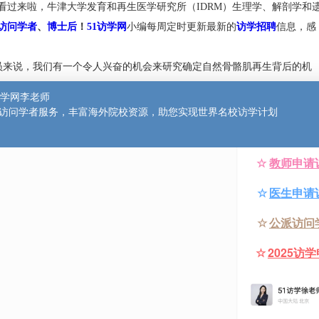
 of Oxford；
勋衔
：
Oxon
或
Oxf
）
，简称“牛津”（Oxford），
采用传统学院制。是罗素大学集团成员，被誉为“金三角名校”和“G
小伙伴看过来啦，牛津大学发育和再生医学研究所（IDRM）生理
在招收
访问学者
、
博士后
！
51访学网
小编每周定时更新最新的
访
者/研究员来说，我们有一个令人兴奋的机会来研究确定自然骨骼肌
博士之间的合作项目。Dstl（国防科学和技术实验室）的Abigail 
研究所）的Mathilda Mommersteeg教授。职位持有人将是Momme
建立和执行骨骼肌损伤项目。
小组中经验较少的成员提供指导，包括博士后、研究助理、技术
色适合一个天生协作的个人，准备最大限度地利用IDRM、Dstl和
的广泛和相关的专业知识。成功的候选人将管理自己的学术研究
法，并开发产生研究收入的想法。其他职责包括：调整现有和开