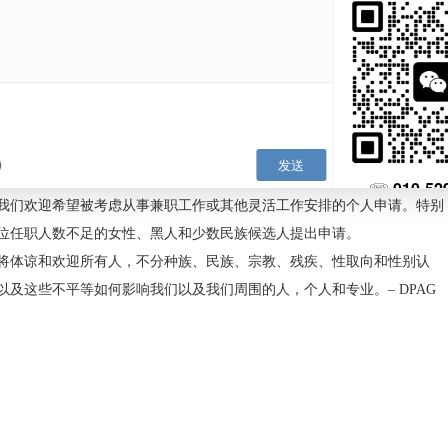
设和分析各种来源的科学数据，酌情审查和完善工作假设；与小
外部会议/研讨会。
色，您必须持有或接近完成相关领域的博士/哲学博士学位，并具
业知识，在既定的研究计划中工作，并有能力管理自己的学术研
备出色的沟通技能，包括为出版写作、提交研究提案和结果以及
将设在生理学解剖学和遗传学系，发育和再生医学研究所（IDRM）
Building，Old Road Campus，Roosevelt Drive，Headington，Oxfor
PAG人力资源团队：
hr@dpag.ox.ac.uk
或Mathilda Mommersteeg
eeg@dpag.ox.ac.uk
23年7月12日中午。
7月31日举行。
色，但我们欢迎希望被考虑从事兼职工作或其他灵活工作安排的
学术职位任职人数不足的女性、黑人和少数民族候选人提出申请
社区，将体谅和欢迎所有人，不分种族、民族、宗教、残疾、性