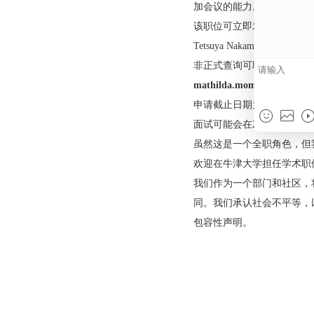
和实验协议；测试假
独代表研究小组参加
要被选中担任这个角
将拥有足够的学科专
职位持有人还必须具
加会议的能力。
该职位可立即发布，
Tetsuya Nakamura 
非正式查询可联系D
mathilda.mommerst
申请截止日期为
20
面试可能会在2023年
虽然这是一个全职角
欢迎在牛津大学担任
我们作为一个部门和