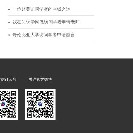
– DPAG
51访学客户反馈
访问学者领军人物|为你讲述赴美经历的诸多益处
从访学到霍华德休斯研究院的科学家选拔
经验分享：我的美国博士后申请历程
一位赴美访问学者的省钱之道
我在51访学网做访问学者申请老师
哥伦比亚大学访问学者申请感言