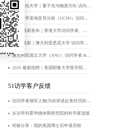
组其他成员或单
恭喜！H老师获得世界顶级名校宾夕法尼亚大学访问学者邀请函
有相关经验。您
究和相关活动。
访学招聘信息
代表研究小组参
英国杜伦大学｜量子光与物质方向 访问学者 & 博士后岗位招收
，IMS-
加州大学圣地亚哥分校（UCSD）访问学者、博士后招聘
d，OX3 7TY。
副教授：
2026 最新发布｜香港大学访问学者、博士后招聘公告
2026 最新｜澳大利亚悉尼大学 访问学者 / 博士后招聘公告
澳大利亚国立大学（ANU）访问学者 & 博士后招聘公告（实验光学 / 固态物理 / 量子物理方向）
个人申请。特别
。
2026 最新招聘｜美国耶鲁大学医学院访问学者 / 博士后正式招募
取向和性别认