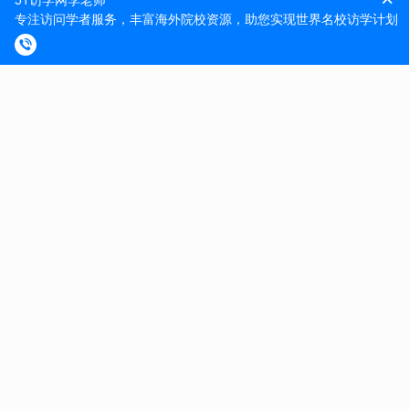
人操作设备。
其他职责:完成其他指派的相关职责。
申请要求：
经认可的学院或大学的博士学位。
首选资格
最近获得药物化学、纳米粒子、细胞生物学或药物开发方
面的博士学位(不到1年)。
有记录的实践经验和对以下技术的理解:分子生物学(实时
PCR、引物设计、克隆、DNA甲基化、甲基化PCR)、
ELISA、免疫印迹和细胞培养分析，包括原代培养。必须
有异种移植、同系小鼠模型的工作经验(最好是原位小鼠
模型)。熟悉RNA-seq，scRNA-seq，免疫细胞图谱和生
物信息学是非常可取的。
知识、技能和能力