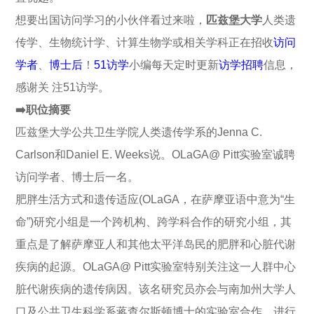
想要出国访问学习的小伙伴看过来啦，
匹兹堡大学
人类遗
传学、生物统计学、计算生物学或相关学科正在招收
访问
学者
、
博士后
！
51访学
小编每天定时更新
访学招聘
信息，
感谢关 注51访学。
➡️职位摘要
匹兹堡大学公共卫生学院人类遗传学系的Jenna C.
Carlson和Daniel E. Weeks说。OLaGA@ Pitt实验室诚聘
访问学者、博士后一名。
肥胖生活方式和遗传适应(OLaGA，在萨摩亚语中意为“生
命”)研究小组是一个跨机构、跨学科合作的研究小组，其
重点是了解萨摩亚人和其他太平洋岛民的肥胖和心脏代谢
疾病的起源。OLaGA@ Pitt实验室特别关注这一人群中心
脏代谢疾病的遗传病因。该名研究员亦会与南加州大学人
口及公共卫生科学系蒋查尔斯顿博士的实验室合作，进行