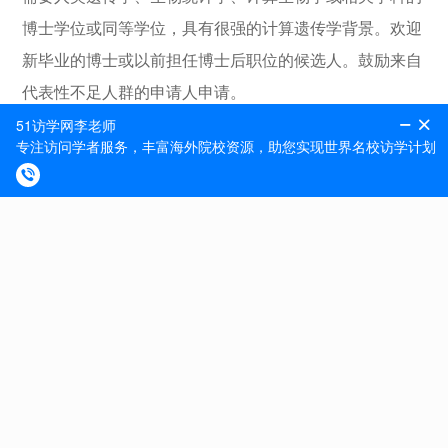
博士学位或同等学位，具有很强的计算遗传学背景。欢迎
新毕业的博士或以前担任博士后职位的候选人。鼓励来自
代表性不足人群的申请人申请。
➡️
首选资格
强大的计算技能和用一种或多种科学编程语言（R、
Python等）编写代码的能力
在高性能计算集群中工作的经验
表现出在基因组云计算环境（Terra/Anvil、BioData
Catalyst等）中运行分析的能力
为跨学科、协作团队做出科学贡献的潜力
独立工作、批判性和创造性思考的潜力
优秀的口头和书面沟通能力
鼓励符合一些但不是所有首选资格的候选人申请，因为将
有广泛的培训机会。