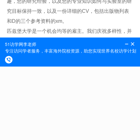
趣，您的研究经验，以及您的专业知识如何与实验室的研
究目标保持一致，以及一份详细的CV，包括出版物列表
和D的三个参考资料的xm。
匹兹堡大学是一个机会均等的雇主。我们庆祝多样性，并
致力于为所有员工创造一个包容性的环境。强烈鼓励妇
女、少数民族和残疾人申请。
更多专业方向的访问学者职位申请，可私信留言。51访学
资深访学申请顾问将竭诚为您解答疑问，并为您提供专业
免费的申请评估服务，助力您快速获取名校访学邀请函。
专题