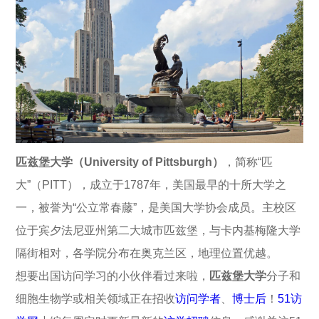
匹兹堡大学（University of Pittsburgh）
，简称“匹
大”（PITT），成立于1787年，美国最早的十所大学之
一，被誉为“公立常春藤”，是美国大学协会成员。主校区
位于宾夕法尼亚州第二大城市匹兹堡，与卡内基梅隆大学
隔街相对，各学院分布在奥克兰区，地理位置优越。
想要出国访问学习的小伙伴看过来啦，
匹兹堡大学
分子和
细胞生物学或相关领域正在招收
访问学者
、
博士后
！
51访