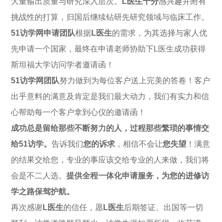
大量输出质量与研究深入层次。
L医生十分
感兴趣并附有
挑战性的打算，归国后继续钻研先研究领域与临床工作。
51访学网申请团队
根据
L医生
的需求，为其选择与家人优
先申请一个国家，最终在申请老师协助下L医生成功获得
斯坦福大学访问学者邀请函！
51访学网团队
努力做到为每位客户送上完美的答卷！客户
出乎意料的满意及肯定是我们最大动力，我们有实力和信
心帮助每一个客户拿到心仪的邀请函！
成功总是留给那些不断努力的人，过程那些繁琐的事情交
给51访学。
告诉我们
您的诉求
，相信不会让
您失望
！满意
的结果交给您，专业的事应该交给专业的人来做，我们将
会是不二人选。
提供全程一体化申请服务，为您的进修访
学之路保驾护航。
再次感谢
L医生
的信任，愿
L医生
后期签证、出国等一切