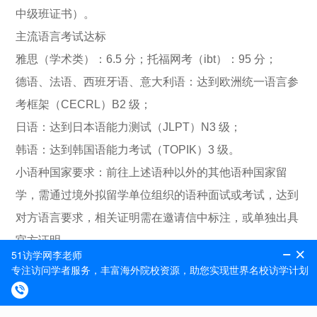
中级班证书）。
主流语言考试达标
雅思（学术类）：6.5 分；托福网考（ibt）：95 分；
德语、法语、西班牙语、意大利语：达到欧洲统一语言参
考框架（CECRL）B2 级；
日语：达到日本语能力测试（JLPT）N3 级；
韩语：达到韩国语能力考试（TOPIK）3 级。
小语种国家要求：前往上述语种以外的其他语种国家留
学，需通过境外拟留学单位组织的语种面试或考试，达到
对方语言要求，相关证明需在邀请信中标注，或单独出具
官方证明。
补充说明：若申请时外语暂未达到派出标准，但获得所在
单位重点推荐，依然可以提交申请，同时需附上 WSK、
托福、雅思等有效外语考试成绩单作为能力佐证。此类人