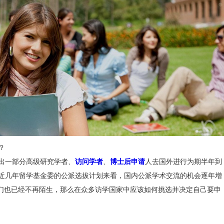
择国家？
都会派出一部分高级研究学者、
访问学者
、
博士后申请
人去国外
。近观近几年留学基金委的公派选拔计划来看，国内公派学术交