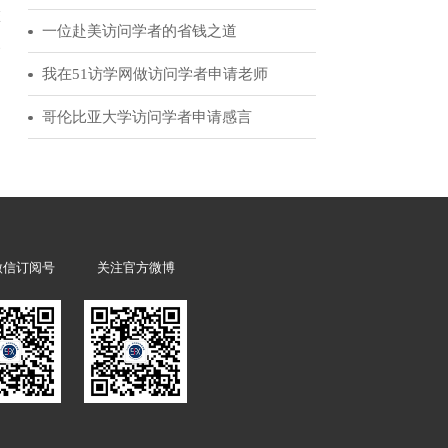
但是较英国低得
51访学客户反馈
，生活平稳，物
访问学者领军人物|为你讲述赴美经历的诸多益处
季节特点独特，
从访学到霍华德休斯研究院的科学家选拔
次不低，全奖很
经验分享：我的美国博士后申请历程
绩(除个别牛校
一位赴美访问学者的省钱之道
语言这方面大家
力著称，如能坚
我在51访学网做访问学者申请老师
哥伦比亚大学访问学者申请感言