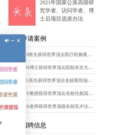
章
并决定自己要申
2021年国家公派高级研
arvard，
究学者、访问学者、博
，且学校不做太
士后项目选派办法
待就OK了。总
访学申请案例
学费，而欧洲各
恭喜！S医生获得世界顶尖医疗机梅奥诊所访问学者邀请函
但至少现在没
恭喜！H博士获得世界顶尖院校东京大学访问学者邀请函
请信就OK了，
恭喜！L医生获得世界顶尖名校斯坦福大学访问学者邀请函
。某些国家的大
好商量也能搞
恭喜！Y教授获得世界顶尖名校伦敦国王学院访问学者邀请函