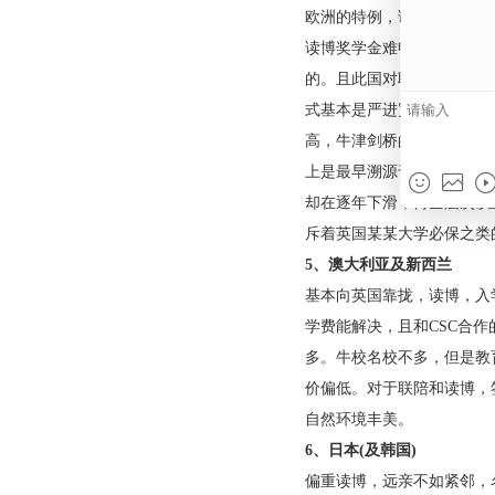
定，都是小钱。
3、加拿大
基本和美国差不多，
多，社会稳定，治安
4、英国
欧洲的特例，读博和
读博奖学金难申请，
的。且此国对联陪申请
式基本是严进宽出，
高，牛津剑桥的联陪
上是最早溯源于英国
却在逐年下滑，博士
斥着英国某某大学必
5、澳大利亚及新西
基本向英国靠拢，读