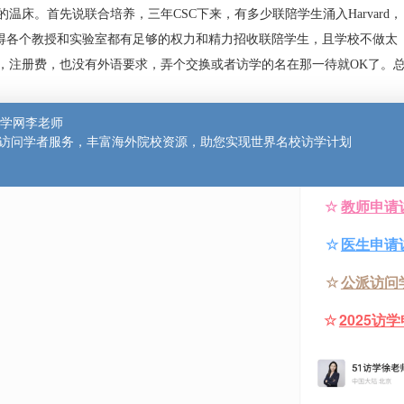
份对于人们也已经不再陌生，那么在众多访学国家中应该如何挑选
学位的温床。首先说联合培养，三年CSC下来，有多少联陪学生涌入H
林斯顿，使得各个教授和实验室都有足够的权力和精力招收联陪学生
有学费，注册费，也没有外语要求，弄个交换或者访学的名在那一
圣地。
合培养的温床。首先说读博，大家都知道公派读博最重要的是免
，虽然有传闻说各国将在未来几年内开始收取非欧盟学生学费，
能在他们决定收学费之前入学，那肯定就是没问题了。
，然而学术严谨，毕业要求高。一般只要老板同意招收你，一封邀
让老板找学校相关部门负责人出一封，或者在邀请信里写好也OK
ee，但是基本上不是大问题，如果不在基金委的报销国度内，和老板好