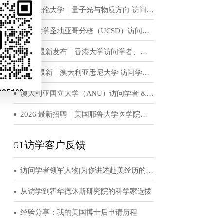
恭喜！H老师获得世界顶级名校宾夕法尼亚大学访问学者邀请函
广泛。名校颇
访学招聘信息
作成行的，因为
英国杜伦大学｜量子光与物质方向 访问学者 & 博士后岗位招收
框架下申请成功
加州大学圣地亚哥分校（UCSD）访问学者、博士后招聘
on。英国的形
少，只是门槛颇
2026 最新发布｜香港大学访问学者、博士后招聘公告
考试制度，实际
2026 最新｜澳大利亚悉尼大学 访问学者 / 博士后招聘公告
度，其教育水平
各种留学广告充
澳大利亚国立大学（ANU）访问学者 & 博士后招聘公告（实验光学 / 固态物理 / 量子物理方向）
偏低。
2026 最新招聘｜美国耶鲁大学医学院访问学者 / 博士后正式招募
较英国易申请，