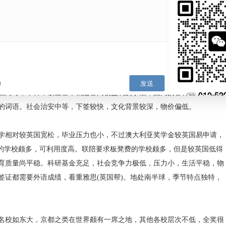
只不过读博有的学校是看专业要求GRE成绩的，雅思接受度更加
较好。下签平稳。缺点是社会文化较淡，过于平浅。
联陪的人每年都有不在少数，但是多半是利用CSC与各高校的合
联陪板凳费颇高，所以绝大部分人是在现有校际或者是国际合作
尤为不利，某些高校对联陪生要求外语成绩，甚至需经过admissi
一旦你能入学，那么毕业的压力就非常小了。英国牛校名校也不
甚至和申请学位是一样的严格。大家都知道我们的应试式教育和
的，其严格严酷性可见一斑。然而虽然有如此看似严格的过关制
层次以上尚可，本科，硕士基本就是各高校盈利的手段，国内的
保之类的词语。社会治安中等，下签较快，文化背景较深，物价
兰
博，入学相对较英国宽松，毕业压力也小，不过澳大利亚奖学金