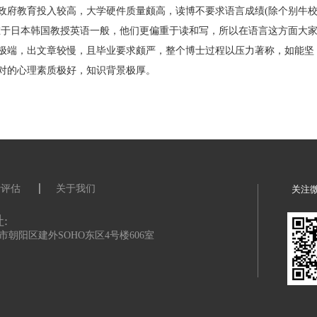
SC合作的学校颇多，可利用度高。联陪要求板凳费的学校颇多，
但是教育质量尚平稳。科研基金充足，社会竞争力极低，压力小
读博，签证都需要外语成绩，看重雅思(英国帮)。地处南半球，
紧邻，名校如东大，京都之类在世界颇有一席之地，其他各校层
容易，政府教育投入较高，大学硬件质量颇高，读博不要求语言成
是问题在于日本韩国教授英语一般，他们更偏重于读和写，所以在
学风较极端，出文章较慢，且毕业要求颇严，整个博士过程以压
博士绝对的心理素质极好，知识背景极厚。