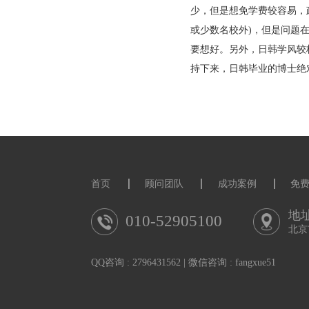
学费能解决，且和C
多。牛校名校不多，
价偏低。对于联陪和
自然环境丰美。
6、日本(及韩国)
偏重读博，远亲不如
少，但是想免学费较
或少数名校外)，但
要想好。另外，日韩
持下来，日韩毕业的