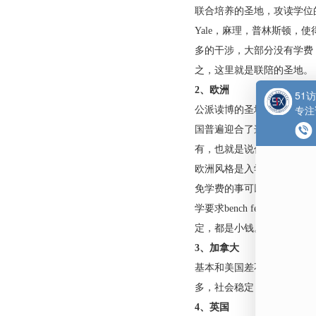
加，“
访问学者
”身
请的国家呢？
1、美国
联合培养的圣地，攻读
Yale，麻理，普
多的干涉，大部分没
之，这里就是联陪的
2、欧洲
公派读博的圣地，联
国普遍迎合了这一点
有，也就是说你如果
欧洲风格是入学自由
免学费的事可以单独
学要求bench f